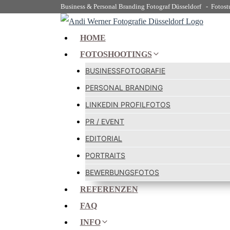
Business & Personal Branding Fotograf Düsseldorf - Fotost
Skip
to
HOME
content
FOTOSHOOTINGS
BUSINESSFOTOGRAFIE
PERSONAL BRANDING
LINKEDIN PROFILFOTOS
PR / EVENT
EDITORIAL
PORTRAITS
BEWERBUNGSFOTOS
REFERENZEN
FAQ
INFO